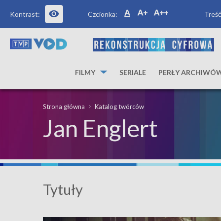
Kontrast:
Czcionka:
Treść
FILMY
SERIALE
PERŁY ARCHIWÓ
Strona główna
Katalog twórców
Jan Englert
Tytuły