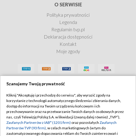
O SERWISIE
Polityka prywatności
Legenda
Blisko, coraz bliżej
Regulamin tvp.pl
Deklaracja dostępności
Zobacz teraz
Kontakt
Moje zgody
Szanujemy Twoją prywatność
Kliknij "Akceptuję i przechodzę do serwisu", aby wyrazić zgody na
korzystanie z technologii automatycznego śledzenia i zbierania danych,
dostęp do informacji na Twoim urządzeniu końcowym i ich
przechowywanie oraz na przetwarzanie Twoich danych osobowych przez
nas, czyli Telewizję Polską S.A. w likwidacji (zwaną dalej również „TVP”),
Zaufanych Partnerów z IAB* (1201 firm)
oraz pozostałych
Zaufanych
Partnerów TVP (93 firm)
, w celach marketingowych (w tym do
zautomatyzowanego dopasowania reklam do Twoich zainteresowań i