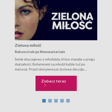
Zielona miłość
Tra
Rekonstrukcja filmowa/seriale
Rek
Serial obyczajowy o młodzieży, która stanęła u progu
Akcj
dojrzałości. Bohaterami są młodzi ludzie tuż po
hist
maturze. Przed nimi pierwsze życiowe decyzje,
Henr
pierwsza „dorosła” miłość, a także pierwsze
tych
rozczarowania i dramaty. Kraj pochodzenia, rok
post
Zielona miłość
Zobacz teraz
produkcji: Polska, 1978 Reżyseria: Stanisław Jędryka
rozg
Obsada: Joanna...