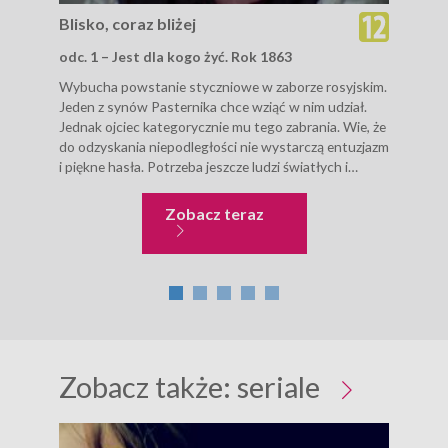
Blisko, coraz bliżej
Bli
odc. 1 – Jest dla kogo żyć. Rok 1863
odc.
Wybucha powstanie styczniowe w zaborze rosyjskim.
Nad
Jeden z synów Pasternika chce wziąć w nim udział.
fran
Jednak ojciec kategorycznie mu tego zabrania. Wie, że
Pawe
do odzyskania niepodległości nie wystarczą entuzjazm
niem
i piękne hasła. Potrzeba jeszcze ludzi światłych i
wykształconych...
Blisko, coraz bliżej
Zobacz teraz
Zobacz także:
seriale