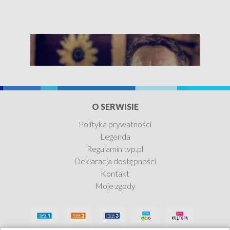
O SERWISIE
Polityka prywatności
Legenda
Bo oszalałem dla niej
Regulamin tvp.pl
Deklaracja dostępności
Zobacz teraz
Kontakt
Moje zgody