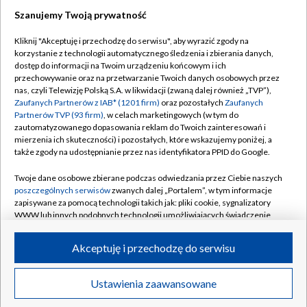
Szanujemy Twoją prywatność
Kliknij "Akceptuję i przechodzę do serwisu", aby wyrazić zgody na
korzystanie z technologii automatycznego śledzenia i zbierania danych,
dostęp do informacji na Twoim urządzeniu końcowym i ich
przechowywanie oraz na przetwarzanie Twoich danych osobowych przez
nas, czyli Telewizję Polską S.A. w likwidacji (zwaną dalej również „TVP”),
Zaufanych Partnerów z IAB* (1201 firm)
oraz pozostałych
Zaufanych
Partnerów TVP (93 firm)
, w celach marketingowych (w tym do
zautomatyzowanego dopasowania reklam do Twoich zainteresowań i
mierzenia ich skuteczności) i pozostałych, które wskazujemy poniżej, a
także zgody na udostępnianie przez nas identyfikatora PPID do Google.
Twoje dane osobowe zbierane podczas odwiedzania przez Ciebie naszych
poszczególnych serwisów
zwanych dalej „Portalem”, w tym informacje
zapisywane za pomocą technologii takich jak: pliki cookie, sygnalizatory
WWW lub innych podobnych technologii umożliwiających świadczenie
dopasowanych i bezpiecznych usług, personalizację treści oraz reklam,
udostępnianie funkcji mediów społecznościowych oraz analizowanie
Akceptuję i przechodzę do serwisu
ruchu w Internecie.
© 2026 Telewizja Polska S.A.
Twoje dane osobowe zbierane podczas odwiedzania przez Ciebie
Ustawienia zaawansowane
poszczególnych serwisów
na Portalu, takie jak adresy IP, identyfikatory
Twoich urządzeń końcowych i identyfikatory plików cookie, informacje o