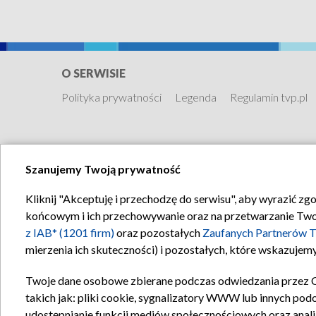
O SERWISIE
Polityka prywatności
Legenda
Regulamin tvp.pl
Szanujemy Twoją prywatność
Kliknij "Akceptuję i przechodzę do serwisu", aby wyrazić zg
końcowym i ich przechowywanie oraz na przetwarzanie Twoich
z IAB* (1201 firm)
oraz pozostałych
Zaufanych Partnerów T
mierzenia ich skuteczności) i pozostałych, które wskazujemy
Twoje dane osobowe zbierane podczas odwiedzania przez 
takich jak: pliki cookie, sygnalizatory WWW lub innych pod
udostępnianie funkcji mediów społecznościowych oraz anali