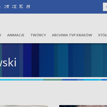
:
W
ANIMACJE
TWÓRCY
ARCHIWA TVP KRAKÓW
STÓ
ski