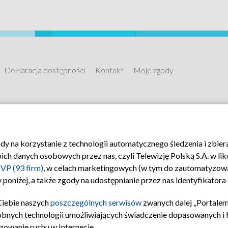
Deklaracja dostępności
Kontakt
Moje zgody
ody na korzystanie z technologii automatycznego śledzenia i zbie
 danych osobowych przez nas, czyli Telewizję Polską S.A. w likw
VP (93 firm)
, w celach marketingowych (w tym do zautomatyzow
 poniżej, a także zgody na udostępnianie przez nas identyfikator
Ciebie naszych
poszczególnych serwisów
zwanych dalej „Portalem
obnych technologii umożliwiających świadczenie dopasowanych i be
zowanie ruchu w Internecie.