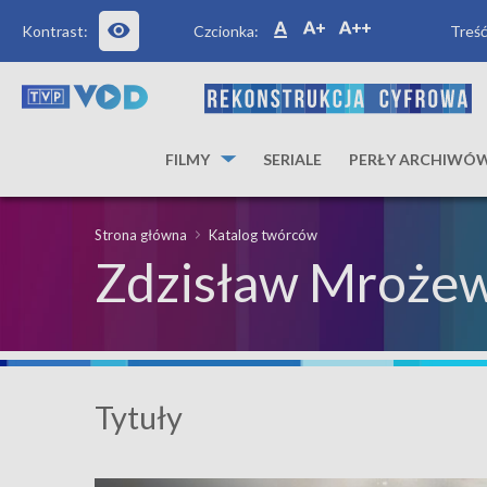
Kontrast:
Czcionka:
Treść
FILMY
SERIALE
PERŁY ARCHIWÓ
Strona główna
Katalog twórców
Zdzisław Mrożew
Tytuły