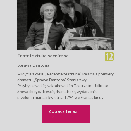
Teatr i sztuka sceniczna
Tea
Sprawa Dantona
Tea
Audycja z cyklu „Recenzje teatralne”. Relacja z premiery
Audy
dramatu „Sprawa Dantona” Stanisławy
Bydg
Przybyszewskiej w krakowskim Teatrze im. Juliusza
tej 
Słowackiego. Treścią dramatu są wydarzenia
Brec
przełomu marca i kwietnia 1794 we Francji, kiedy
„Prz
Komitet Ocalenia Publicznego rozprawił się najpierw z
mod
hebertystami, a...
przy
Teatr i sztuka sceniczna
Zobacz teraz