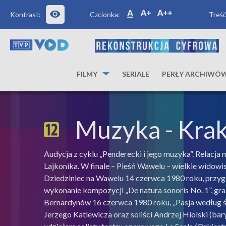
Kontrast:
Czcionka:
Treść
FILMY
SERIALE
PERŁY ARCHIWÓ
Muzyka
- Kra
Audycja z cyklu „Penderecki i jego muzyka”. Relacja
Lajkonika. W finale – Pieśń Wawelu – wielkie wido
Dziedziniec na Wawelu 14 czerwca 1980 roku, przyg
wykonanie kompozycji „De natura sonoris No. 1”, gr
Bernardynów 16 czerwca 1980 roku, „Pasja według ś
Jerzego Katlewicza oraz soliści Andrzej Hiolski (ba