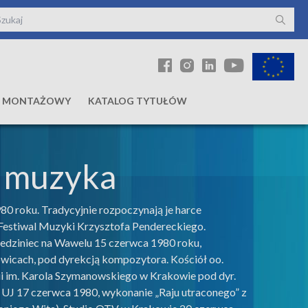
Ł MONTAŻOWY
KATALOG TYTUŁÓW
o muzyka
80 roku. Tradycyjnie rozpoczynają je harce
 Festiwal Muzyki Krzysztofa Pendereckiego.
edziniec na Wawelu 15 czerwca 1980 roku,
owicach, pod dyrekcją kompozytora. Kościół oo.
ii im. Karola Szymanowskiego w Krakowie pod dyr.
us UJ 17 czerwca 1980, wykonanie „Raju utraconego” z