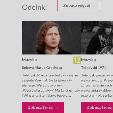
Odcinki
odcinków M
Zobacz więcej
Muzyka
Muzyka
Śpiewa Marek Grechuta
Teledyski 1971
Teledyski Marka Grechuty w asyście
Teledyski piosenek 
zespołu Wiem. Artysta śpiewa w
wykonawców. Wśró
plenerze. Wśród utworów:
żółtych płomieniach l
„Wędrówka do słów” Marka Grechuty
wykonaniu Skaldów i 
i Wincenta Stanisława Fabera,
przerwany piosenką
„Krajobraz z wilgą i ludzie”, słowa
francusku „Et ce ser
Marek Grechuta i Tadeusz Nowak oraz
Jarocką. Teledysk M
Muzyka
Zobacz teraz
Zobacz teraz
„Droga za widnokres”.
szumią kasztany” ora