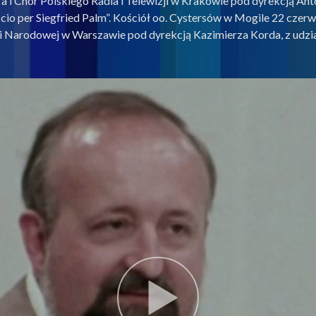
tra i Chór Polskiego Radia i Telewizji w Krakowie pod dyrekcją A
io per Siegfried Palm”. Kościół oo. Cystersów w Mogile 22 czerwc
i Narodowej w Warszawie pod dyrekcją Kazimierza Korda, z udział