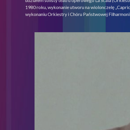
udziałem solisty teatru operowego La Scala (Orkies
1980 roku, wykonanie utworu na wiolonczelę „Capricc
wykonaniu Orkiestry i Chóru Państwowej Filharmoni