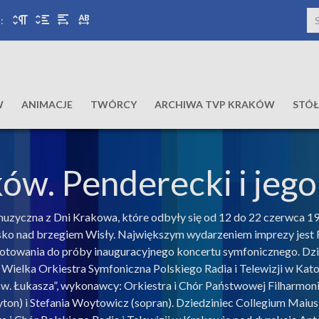
:
W
ANIMACJE
TWÓRCY
ARCHIWA TVP KRAKÓW
STÓ
ków. Penderecki i jeg
 muzyczna z Dni Krakowa, które odbyły się od 12 do 22 czerwca 19
wisko nad brzegiem Wisły. Największym wydarzeniem imprezy jest
otowania do próby inauguracyjnego koncertu symfonicznego. Dzi
a Wielka Orkiestra Symfoniczna Polskiego Radia i Telewizji w Kat
w. Łukasza”, wykonawcy: Orkiestra i Chór Państwowej Filharmon
ryton) i Stefania Woytowicz (sopran). Dziedziniec Collegium Mai