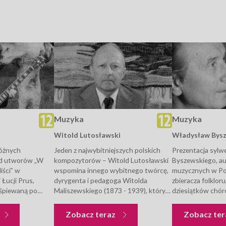
uzyka
Muzyka
Muzyka
Witold Lutosławski
Władysław Bys
różnych
Jeden z najwybitniejszych polskich
Prezentacja sylw
d utworów „W
kompozytorów – Witold Lutosławski
Byszewskiego, au
iści” w
wspomina innego wybitnego twórcę,
muzycznych w Po
Łucji Prus,
dyrygenta i pedagoga Witolda
zbieracza folklor
 śpiewaną po
Maliszewskiego (1873 - 1939), który
dziesiątków chór
a moi” przez Irenę
był jego mentorem, profesorem
współpracownika
agdy Umer „Już
kompozycji. Lutosławski mówi o
ludowych w całej 
Muzyka
Muzyka
Zobacz teraz
Zobacz te
z teledysk w
niezwykłym, kryształowym
się poznać równie