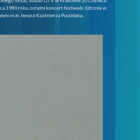
ntoniego Wita). Studio OTV w Krakowie 20 czerwca
a 1980 roku, ostatni koncert festiwalu Jutrznia w
em m.in. tenora Kazimierza Pustelaka.