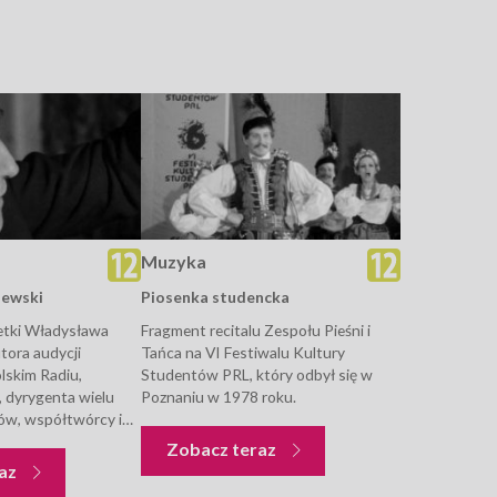
Muzyka
zewski
Piosenka studencka
etki Władysława
Fragment recitalu Zespołu Pieśni i
tora audycji
Tańca na VI Festiwalu Kultury
lskim Radiu,
Studentów PRL, który odbył się w
u, dyrygenta wielu
Poznaniu w 1978 roku.
ów, współtwórcy i
 wielu zespołów
Muzyka
Zobacz teraz
Polsce. Artysta dał
Muzyka
raz
ż jako kompozytor i