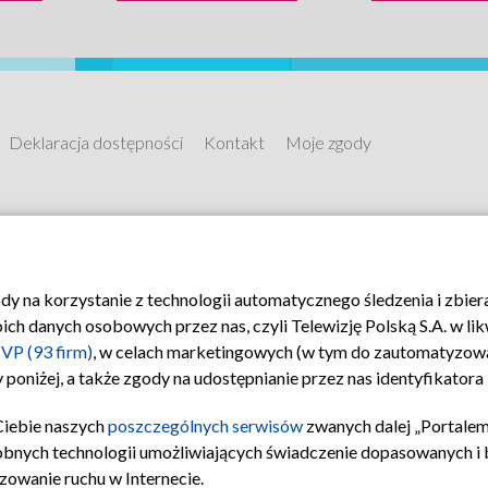
o...
charakterze swego nauczyciela, który
aranżer, mecenas 
całe życie był wierny swej...
uratował perły pol
Deklaracja dostępności
Kontakt
Moje zgody
ody na korzystanie z technologii automatycznego śledzenia i zbie
 danych osobowych przez nas, czyli Telewizję Polską S.A. w likw
VP (93 firm)
, w celach marketingowych (w tym do zautomatyzow
 poniżej, a także zgody na udostępnianie przez nas identyfikator
Ciebie naszych
poszczególnych serwisów
zwanych dalej „Portalem
obnych technologii umożliwiających świadczenie dopasowanych i be
zowanie ruchu w Internecie.