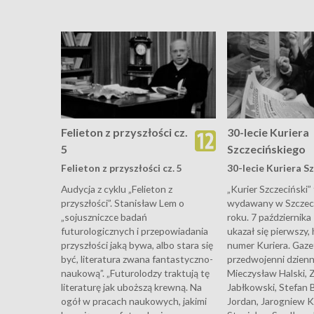
Felieton z przyszłości cz.
30-lecie Kuriera
5
Szczecińskiego
Felieton z przyszłości cz. 5
30-lecie Kuriera S
Audycja z cyklu „Felieton z
„Kurier Szczeciński”
przyszłości”. Stanisław Lem o
wydawany w Szczeci
„sojuszniczce badań
roku. 7 październik
futurologicznych i przepowiadania
ukazał się pierwszy,
przyszłości jaką bywa, albo stara się
numer Kuriera. Gaze
być, literatura zwana fantastyczno-
przedwojenni dzienn
naukową”. „Futurolodzy traktują tę
Mieczysław Halski,
literaturę jak uboższą krewną. Na
Jabłkowski, Stefan B
ogół w pracach naukowych, jakimi
Jordan, Jarogniew K