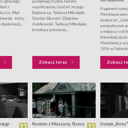
yn Ignacego
podejmują trudne tematy
arii z
współczesne. Gośćmi Jerzego
Fragment rozmo
u Lis. Miał
Bajdora są: Tadeusz Mikołajek,
Pietrkiewiczem 
dwarda - który
Dionizy Sikorski i Zbigniew
esejów pt. „Lit
dyplomacji....
Kubikowski. Tadeusz Mikołajek,
perspektywie eur
kronikarz pokolenia...
o miejscu i roli 
literackiej spuś
Pietrkiewicz uro
1916 w Fabianka
z
Zobacz teraz
Zobacz t
ięgi -
Rodem z Muszyny. Rzecz
Dzieje „Roty”