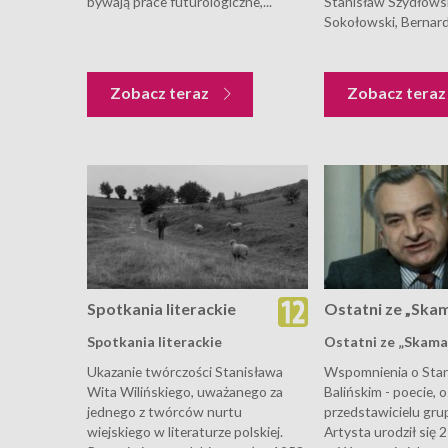
bywają prace futurologiczne,...
Stanisław Szydłowsk
Sokołowski, Bernard 
Zobacz teraz
Zobacz tera
Spotkania literackie
Ostatni ze „Ska
Spotkania literackie
Ostatni ze „Skama
Ukazanie twórczości Stanisława
Wspomnienia o Stan
Wita Wilińskiego, uważanego za
Balińskim - poecie, 
jednego z twórców nurtu
przedstawicielu gru
wiejskiego w literaturze polskiej.
Artysta urodził się 2