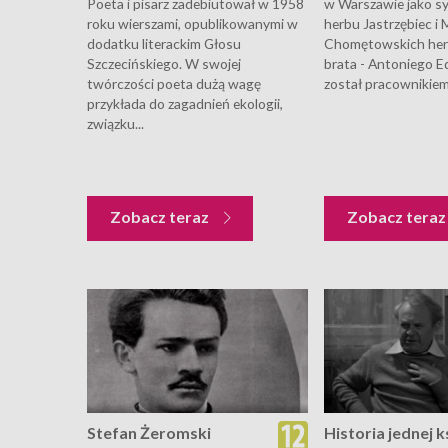
Poeta i pisarz zadebiutował w 1958
w Warszawie jako s
roku wierszami, opublikowanymi w
herbu Jastrzębiec i M
dodatku literackim Głosu
Chomętowskich herb
Szczecińskiego. W swojej
brata - Antoniego E
twórczości poeta dużą wagę
został pracownikiem 
przykłada do zagadnień ekologii,
związku...
Zobacz teraz
Zobacz tera
Stefan Żeromski
Historia jednej ks