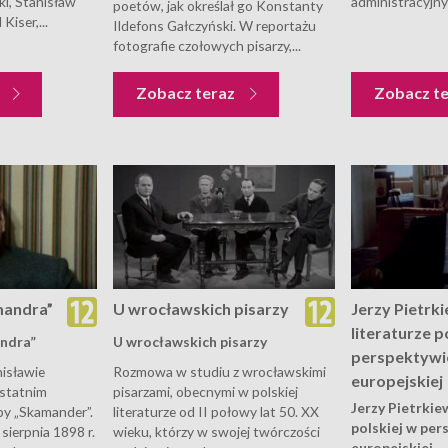
i, Stanisław
administracyjny
poetów, jak określał go Konstanty
Kiser,...
Ildefons Gałczyński. W reportażu
fotografie czołowych pisarzy,...
z
Zobacz teraz
Zobacz t
mandra”
U wrocławskich pisarzy
Jerzy Pietrki
literaturze p
ndra”
U wrocławskich pisarzy
perspektywi
isławie
Rozmowa w studiu z wrocławskimi
europejskiej
ostatnim
pisarzami, obecnymi w polskiej
Jerzy Pietrkiew
py „Skamander”.
literaturze od II połowy lat 50. XX
polskiej w per
 sierpnia 1898 r.
wieku, którzy w swojej twórczości
europejskiej