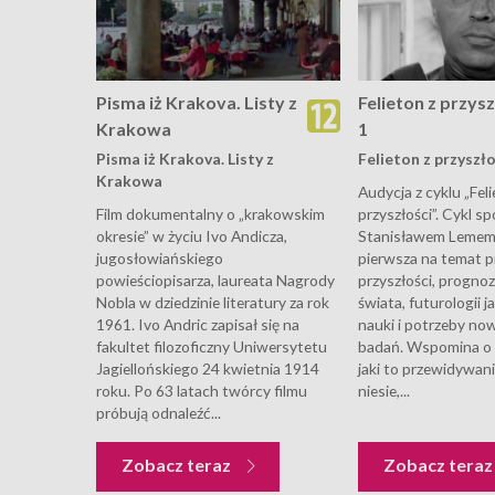
Pisma iż Krakova. Listy z
Felieton z przysz
Krakowa
1
Pisma iż Krakova. Listy z
Felieton z przyszłoś
Krakowa
Audycja z cyklu „Feli
Film dokumentalny o „krakowskim
przyszłości”. Cykl s
okresie” w życiu Ivo Andicza,
Stanisławem Leme
jugosłowiańskiego
pierwsza na temat 
powieściopisarza, laureata Nagrody
przyszłości, progno
Nobla w dziedzinie literatury za rok
świata, futurologii j
1961. Ivo Andric zapisał się na
nauki i potrzeby no
fakultet filozoficzny Uniwersytetu
badań. Wspomina o r
Jagiellońskiego 24 kwietnia 1914
jaki to przewidywan
roku. Po 63 latach twórcy filmu
niesie,...
próbują odnaleźć...
Zobacz teraz
Zobacz tera