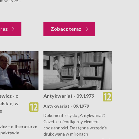
m w 1975...
eraz
Zobacz teraz
ewicz - o
Antykwariat - 09.1979
olskiej w
Antykwariat - 09.1979
e
Dokument z cyklu „Antykwariat”.
Gazeta - nieodłączny element
icz - o literaturze
codzienności. Dostępna wszędzie,
spektywie
drukowana w milionach