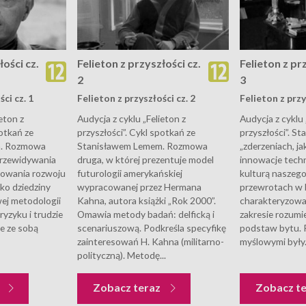
łości cz.
Felieton z przyszłości cz.
Felieton z pr
2
3
ci cz. 1
Felieton z przyszłości cz. 2
Felieton z przy
eton z
Audycja z cyklu „Felieton z
Audycja z cyklu 
potkań ze
przyszłości”. Cykl spotkań ze
przyszłości”. St
m. Rozmowa
Stanisławem Lemem. Rozmowa
„zderzeniach, ja
przewidywania
druga, w której prezentuje model
innowacje techn
zowania rozwoju
futurologii amerykańskiej
kulturą naszego 
ako dziedziny
wypracowanej przez Hermana
przewrotach w b
wej metodologii
Kahna, autora książki „Rok 2000”.
charakteryzowa
yzyku i trudzie
Omawia metody badań: delficką i
zakresie rozumi
ie ze sobą
scenariuszową. Podkreśla specyfikę
podstaw bytu. 
zainteresowań H. Kahna (militarno-
myślowymi były.
polityczną). Metodę...
z
Zobacz teraz
Zobacz t