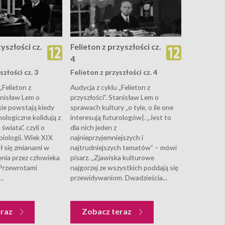
zyszłości cz.
Felieton z przyszłości cz.
4
szłości cz. 3
Felieton z przyszłości cz. 4
„Felieton z
Audycja z cyklu „Felieton z
anisław Lem o
przyszłości”. Stanisław Lem o
kie powstają kiedy
sprawach kultury „o tyle, o ile one
ologiczne kolidują z
interesują futurologów|. „Jest to
świata”, czyli o
dla nich jeden z
iologii. Wiek XIX
najnieprzyjemniejszych i
ł się zmianami w
najtrudniejszych tematów” – mówi
enia przez człowieka
pisarz. „Zjawiska kulturowe
Przewrotami
najgorzej ze wszystkich poddają się
..
przewidywaniom. Dwadzieścia...
eraz
Zobacz teraz