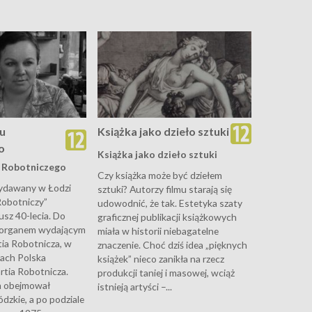
su
Książka jako dzieło sztuki
o
Książka jako dzieło sztuki
u Robotniczego
Czy książka może być dziełem
ydawany w Łodzi
sztuki? Autorzy filmu starają się
Robotniczy”
udowodnić, że tak. Estetyka szaty
usz 40-lecia. Do
graficznej publikacji książkowych
 organem wydającym
miała w historii niebagatelne
tia Robotnicza, w
znaczenie. Choć dziś idea „pięknych
tach Polska
książek” nieco zanikła na rzecz
rtia Robotnicza.
produkcji taniej i masowej, wciąż
m obejmował
istnieją artyści –...
zkie, a po podziale