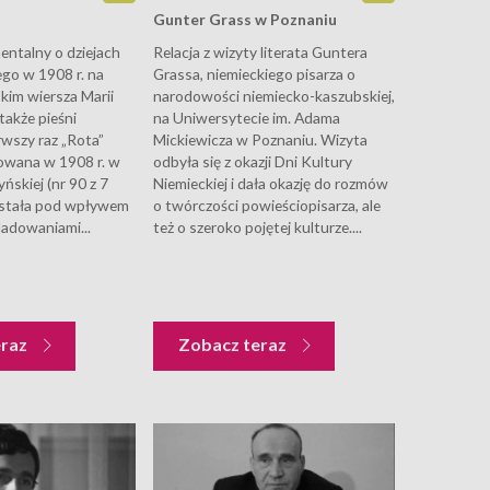
Gunter Grass w Poznaniu
ntalny o dziejach
Relacja z wizyty literata Guntera
ego w 1908 r. na
Grassa, niemieckiego pisarza o
kim wiersza Marii
narodowości niemiecko-kaszubskiej,
także pieśni
na Uniwersytecie im. Adama
rwszy raz „Rota”
Mickiewicza w Poznaniu. Wizyta
owana w 1908 r. w
odbyła się z okazji Dni Kultury
ńskiej (nr 90 z 7
Niemieckiej i dała okazję do rozmów
wstała pod wpływem
o twórczości powieściopisarza, ale
ladowaniami...
też o szeroko pojętej kulturze....
eraz
Zobacz teraz