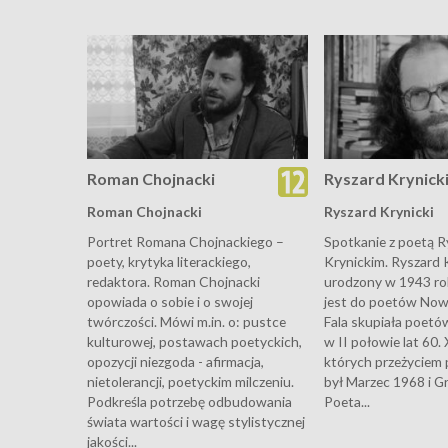
Roman Chojnacki
Ryszard Krynick
Roman Chojnacki
Ryszard Krynicki
Portret Romana Chojnackiego –
Spotkanie z poetą 
poety, krytyka literackiego,
Krynickim. Ryszard K
redaktora. Roman Chojnacki
urodzony w 1943 rok
opowiada o sobie i o swojej
jest do poetów Nowe
twórczości. Mówi m.in. o: pustce
Fala skupiała poetó
kulturowej, postawach poetyckich,
w II połowie lat 60.
opozycji niezgoda - afirmacja,
których przeżyciem
nietolerancji, poetyckim milczeniu.
był Marzec 1968 i G
Podkreśla potrzebę odbudowania
Poeta...
świata wartości i wagę stylistycznej
jakości...