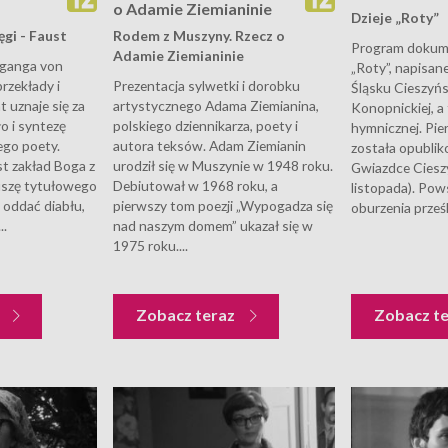
o Adamie Ziemianinie
Dzieje „Roty”
ęgi - Faust
Rodem z Muszyny. Rzecz o
Program dokume
Adamie Ziemianinie
fganga von
„Roty”, napisan
rzekłady i
Prezentacja sylwetki i dorobku
Śląsku Cieszyńs
t uznaje się za
artystycznego Adama Ziemianina,
Konopnickiej, a 
ło i syntezę
polskiego dziennikarza, poety i
hymnicznej. Pie
ego poety.
autora teksów. Adam Ziemianin
została opublik
t zakład Boga z
urodził się w Muszynie w 1948 roku.
Gwiazdce Cieszy
uszę tytułowego
Debiutował w 1968 roku, a
listopada). Po
 oddać diabłu,
pierwszy tom poezji „Wypogadza się
oburzenia prześ
..
nad naszym domem” ukazał się w
1975 roku....
z
Zobacz teraz
Zobacz t