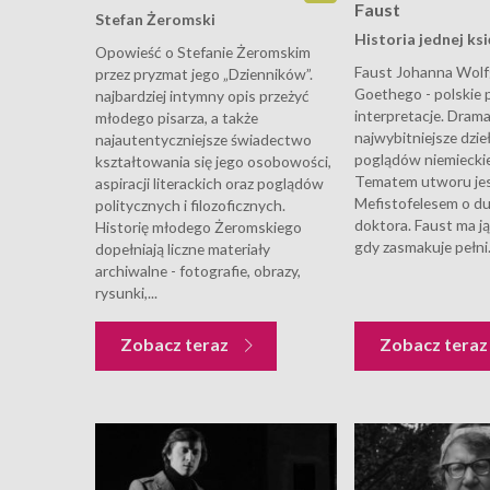
Faust
Stefan Żeromski
Historia jednej ksi
Opowieść o Stefanie Żeromskim
Faust Johanna Wol
przez pryzmat jego „Dzienników”.
Goethego - polskie p
najbardziej intymny opis przeżyć
interpretacje. Drama
młodego pisarza, a także
najwybitniejsze dzie
najautentyczniejsze świadectwo
poglądów niemiecki
kształtowania się jego osobowości,
Tematem utworu jes
aspiracji literackich oraz poglądów
Mefistofelesem o d
politycznych i filozoficznych.
doktora. Faust ma ją
Historię młodego Żeromskiego
gdy zasmakuje pełni.
dopełniają liczne materiały
archiwalne - fotografie, obrazy,
rysunki,...
Zobacz teraz
Zobacz tera