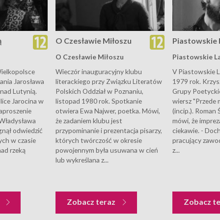
ą
O Czesławie Miłoszu
Piastowskie 
O Czesławie Miłoszu
Piastowskie La
ielkopolsce
Wieczór inauguracyjny klubu
V Piastowskie L
ania Jarosława
literackiego przy Związku Literatów
1979 rok. Krzys
nad Lutynią.
Polskich Oddział w Poznaniu,
Grupy Poetycki
lice Jarocina w
listopad 1980 rok. Spotkanie
wiersz "Przede m
aproszenie
otwiera Ewa Najwer, poetka. Mówi,
(incip.). Roman 
a Władysława
że zadaniem klubu jest
mówi, że imprez
gnął odwiedzić
przypominanie i prezentacja pisarzy,
ciekawie. - Doc
ych w czasie
których twórczość w okresie
pracujący zawod
nad rzeką
powojennym była usuwana w cień
z...
lub wykreślana z...
z
Zobacz teraz
Zobacz t