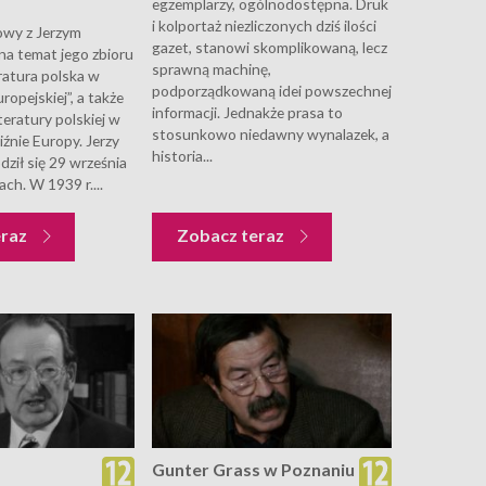
egzemplarzy, ogólnodostępna. Druk
i kolportaż niezliczonych dziś ilości
wy z Jerzym
gazet, stanowi skomplikowaną, lecz
na temat jego zbioru
sprawną machinę,
eratura polska w
podporządkowaną idei powszechnej
opejskiej”, a także
informacji. Jednakże prasa to
literatury polskiej w
stosunkowo niedawny wynalazek, a
ciźnie Europy. Jerzy
historia...
dził się 29 września
ch. W 1939 r....
eraz
Zobacz teraz
Gunter Grass w Poznaniu