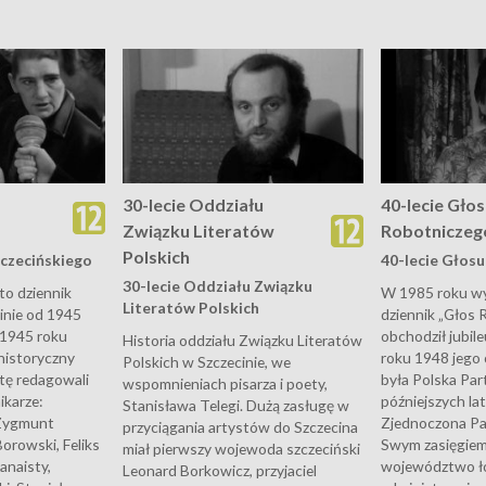
30-lecie Oddziału
40-lecie Gło
Związku Literatów
Robotniczeg
Polskich
zczecińskiego
40-lecie Głos
30-lecie Oddziału Związku
 to dziennik
W 1985 roku w
Literatów Polskich
nie od 1945
dziennik „Głos 
a 1945 roku
obchodził jubile
Historia oddziału Związku Literatów
 historyczny
roku 1948 jego
Polskich w Szczecinie, we
tę redagowali
była Polska Par
wspomnieniach pisarza i poety,
ikarze:
późniejszych la
Stanisława Telegi. Dużą zasługę w
 Zygmunt
Zjednoczona Pa
przyciągania artystów do Szczecina
orowski, Feliks
Swym zasięgie
miał pierwszy wojewoda szczeciński
anaisty,
województwo łód
Leonard Borkowicz, przyjaciel