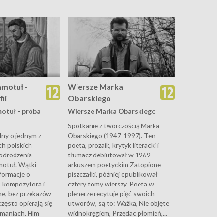
motuł -
Wiersze Marka
ii
Obarskiego
otuł - próba
Wiersze Marka Obarskiego
Spotkanie z twórczością Marka
lny o jednym z
Obarskiego (1947-1997). Ten
ch polskich
poeta, prozaik, krytyk literacki i
odrodzenia -
tłumacz debiutował w 1969
motuł. Wątki
arkuszem poetyckim Zatopione
nformacje o
piszczałki, później opublikował
o kompozytora i
cztery tomy wierszy. Poeta w
ne, bez przekazów
plenerze recytuje pięć swoich
zęsto opierają się
utworów, są to: Ważka, Nie objęte
maniach. Film
widnokręgiem, Przędac płomień,...