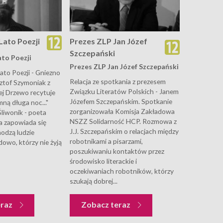
Lato Poezji
Prezes ZLP Jan Józef
Szczepański
to Poezji
Prezes ZLP Jan Józef Szczepański
ato Poezji - Gniezno
Relacja ze spotkania z prezesem
ztof Szymoniak z
Związku Literatów Polskich - Janem
ej Drzewo recytuje
Józefem Szczepańskim. Spotkanie
ną długa noc..."
zorganizowała Komisja Zakładowa
Śliwonik - poeta
NSZZ Solidarność HCP. Rozmowa z
a zapowiada się
J.J. Szczepańskim o relacjach między
hodzą ludzie
robotnikami a pisarzami,
owo, którzy nie żyją
poszukiwaniu kontaktów przez
środowisko literackie i
oczekiwaniach robotników, którzy
szukają dobrej...
eraz
Zobacz teraz