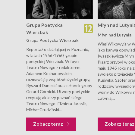
Grupa Poetycka
Młyn nad Lutyni
Wierzbak
Młyn nad Lutynią
Grupa Poetycka Wierzbak
Wieś Wilkowyja w W
Reportaż o działającej w Poznaniu,
jako kanwa opowiad
w latach 1956-1960, grupie
Iwaszkiewicza Młyn 
poetyckiej Wierzbak. W foyer
Pisarz przybył w oko
Teatru Nowego z redaktorem
maju 1945 roku na z
Adamem Kochanowskim
swojego przyjaciel
rozmawiają: współzałożyciel grupy,
Kuświka. Szofer pra
Ryszard Danecki oraz członek grupy
rodziców wysiedlon
Gerard Górnicki. Utwory poetyckie
wojny do Wilkowyi 
recytują aktorzy poznańskiego
Lutynią....
Teatru Nowego: Elżbieta Jarosik,
Michał Grudziński...
Zobacz teraz
Zobacz tera