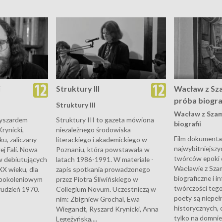
i
Struktury III
Wacław z Sza
próba biograf
Struktury III
Wacław z Szam
Ryszardem
Struktury III to gazeta mówiona
biografii
rynicki,
niezależnego środowiska
Film dokumenta
u, zaliczany
literackiego i akademickiego w
najwybitniejszy
j Fali. Nowa
Poznaniu, która powstawała w
twórców epoki 
w debiutujących
latach 1986-1991. W materiale -
Wacławie z Sza
 XX wieku, dla
zapis spotkania prowadzonego
biograficzne i i
 pokoleniowym
przez Piotra Śliwińskiego w
twórczości teg
rudzień 1970.
Collegium Novum. Uczestniczą w
poety są niepeł
nim: Zbigniew Grochal, Ewa
historycznych, c
Wiegandt, Ryszard Krynicki, Anna
tylko na domnie
Legeżyńska,...