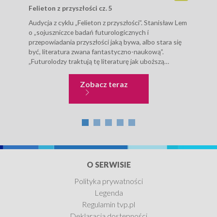
Felieton z przyszłości cz. 5
30-l
Audycja z cyklu „Felieton z przyszłości”. Stanisław Lem
„Kur
o „sojuszniczce badań futurologicznych i
Szcz
przepowiadania przyszłości jaką bywa, albo stara się
ukaz
być, literatura zwana fantastyczno-naukową”.
Gaze
„Futurolodzy traktują tę literaturę jak uboższą
Miec
krewną. Na ogół w pracach naukowych, jakimi bywają
Boro
prace futurologiczne,...
Stan
Literatura i prasa
Zobacz teraz
Kiser
O SERWISIE
Polityka prywatności
Legenda
Regulamin tvp.pl
Deklaracja dostępności