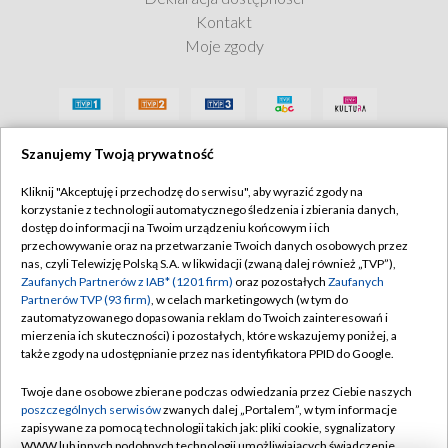
Kontakt
Moje zgody
Szanujemy Twoją prywatność
Kliknij "Akceptuję i przechodzę do serwisu", aby wyrazić zgody na
korzystanie z technologii automatycznego śledzenia i zbierania danych,
dostęp do informacji na Twoim urządzeniu końcowym i ich
przechowywanie oraz na przetwarzanie Twoich danych osobowych przez
nas, czyli Telewizję Polską S.A. w likwidacji (zwaną dalej również „TVP”),
Zaufanych Partnerów z IAB* (1201 firm)
oraz pozostałych
Zaufanych
Partnerów TVP (93 firm)
, w celach marketingowych (w tym do
zautomatyzowanego dopasowania reklam do Twoich zainteresowań i
mierzenia ich skuteczności) i pozostałych, które wskazujemy poniżej, a
także zgody na udostępnianie przez nas identyfikatora PPID do Google.
Twoje dane osobowe zbierane podczas odwiedzania przez Ciebie naszych
poszczególnych serwisów
zwanych dalej „Portalem”, w tym informacje
zapisywane za pomocą technologii takich jak: pliki cookie, sygnalizatory
WWW lub innych podobnych technologii umożliwiających świadczenie