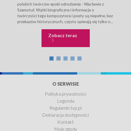
polskich twórców epoki odrodzenia - Wacławie z
1997
Szamotuł. Wątki biograficzne i informacje o
deb
twórczości tego kompozytora i poety są niepełne, bez
pisz
przekazów historycznych, często opierają się tylko na
Poet
domniemaniach. Film przedstawia hipotezy dotyczące
to: 
urodzin...
płom
Literatura i prasa
Zobacz teraz
O SERWISIE
Polityka prywatności
Legenda
Regulamin tvp.pl
Deklaracja dostępności
Kontakt
Moje zgody