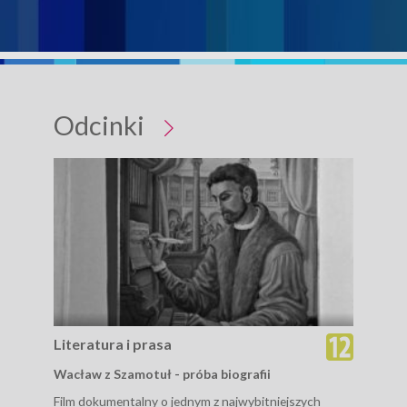
Odcinki
Literatura i prasa
Lit
Wacław z Szamotuł - próba biografii
Wie
Film dokumentalny o jednym z najwybitniejszych
Spot