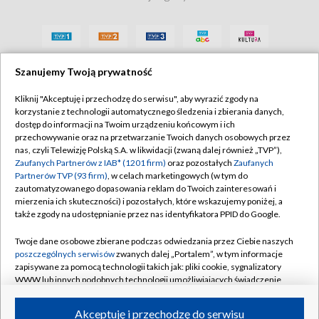
Szanujemy Twoją prywatność
Kliknij "Akceptuję i przechodzę do serwisu", aby wyrazić zgody na
korzystanie z technologii automatycznego śledzenia i zbierania danych,
dostęp do informacji na Twoim urządzeniu końcowym i ich
przechowywanie oraz na przetwarzanie Twoich danych osobowych przez
nas, czyli Telewizję Polską S.A. w likwidacji (zwaną dalej również „TVP”),
Zaufanych Partnerów z IAB* (1201 firm)
oraz pozostałych
Zaufanych
Partnerów TVP (93 firm)
, w celach marketingowych (w tym do
zautomatyzowanego dopasowania reklam do Twoich zainteresowań i
mierzenia ich skuteczności) i pozostałych, które wskazujemy poniżej, a
także zgody na udostępnianie przez nas identyfikatora PPID do Google.
Twoje dane osobowe zbierane podczas odwiedzania przez Ciebie naszych
poszczególnych serwisów
zwanych dalej „Portalem”, w tym informacje
zapisywane za pomocą technologii takich jak: pliki cookie, sygnalizatory
WWW lub innych podobnych technologii umożliwiających świadczenie
dopasowanych i bezpiecznych usług, personalizację treści oraz reklam,
udostępnianie funkcji mediów społecznościowych oraz analizowanie
Akceptuję i przechodzę do serwisu
ruchu w Internecie.