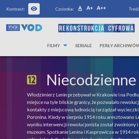
Kontrast:
Czcionka:
Treść
FILMY
SERIALE
PERŁY ARCHIWÓ
Niecodzienne 
Włodzimierz Lenin przebywał w Krakowie i na Podhal
miejsce na tyle bliskie granicy, że pozwalało rewolu
kontakty z miejscową ludnością i urządzał wycieczki 
Poronina. Kiedy w sierpniu 1914 roku aresztowano Le
wyniku interwencji rewolucjonista został zwolniony 
muzeum. Spotkanie Lenina i Kasprowicza w 1914 roku