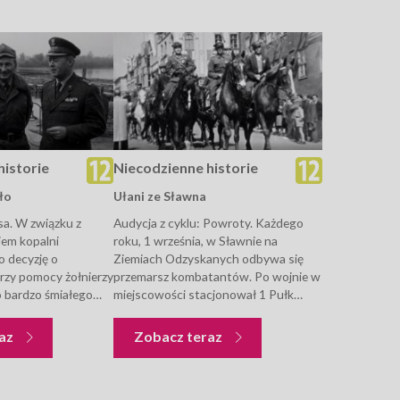
historie
Niecodzienne historie
ło
Ułani ze Sławna
nsa. W związku z
Audycja z cyklu: Powroty. Każdego
em kopalni
roku, 1 września, w Sławnie na
o decyzję o
Ziemiach Odzyskanych odbywa się
rzy pomocy żołnierzy
przemarsz kombatantów. Po wojnie w
 bardzo śmiałego
miejscowości stacjonował 1 Pułk
przez Wisłę i jej
Ułanów Wojska Polskiego. Po roku
zenia do
jednostkę przeniesiono, jednak wielu
Niecodzienne historie
Niecodzienne historie
raz
Zobacz teraz
opalni Machów. W
zdemobilizowanych żołnierzy osiedliło
djęcia, obrazujące
się w Sławnie i...