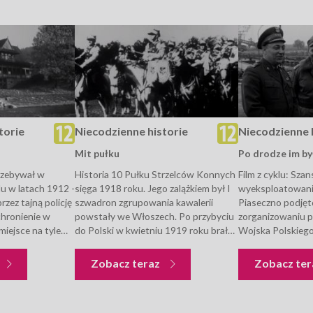
torie
Niecodzienne historie
Niecodzienne 
Mit pułku
Po drodze im by
rzebywał w
Historia 10 Pułku Strzelców Konnych
Film z cyklu: Sza
u w latach 1912 -
sięga 1918 roku. Jego zalążkiem był I
wyeksploatowani
zez tajną policję
szwadron zgrupowania kawalerii
Piaseczno podjęt
chronienie w
powstały we Włoszech. Po przybyciu
zorganizowaniu p
miejsce na tyle
do Polski w kwietniu 1919 roku brał
Wojska Polskiego
ozwalało
udział w walkach w okolicach Lwowa.
przerzutu koparki 
ostawać w
W czasie wojny polsko - bolszewickiej
powtórnego włąc
Niecodzienne historie
Niecodzienne historie
Zobacz teraz
Zobacz te
zami w Rosji,
bił...
eksploatacji w k
filmie pokazano z
budowę...