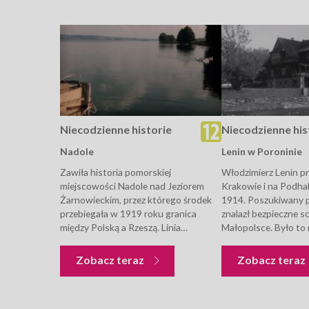
Niecodzienne historie
Niecodzienne his
Nadole
Lenin w Poroninie
Zawiła historia pomorskiej
Włodzimierz Lenin p
miejscowości Nadole nad Jeziorem
Krakowie i na Podhal
Żarnowieckim, przez którego środek
1914. Poszukiwany pr
przebiegała w 1919 roku granica
znalazł bezpieczne s
między Polską a Rzeszą. Linia
Małopolsce. Było to 
graniczna sytuowała Nadole po
bliskie granicy, że p
stronie niemieckiej. Po zdecydowanym
rewolucjoniście poz
Niecodzienne historie
Zobacz teraz
Zobacz teraz
proteście mieszkańców,
kontakcie z towarzys
Międzynarodowa Komisja
którzy...
Demarkacyjna przyznała Nadole