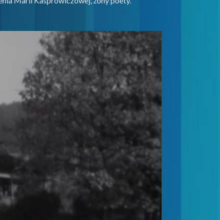
ienia Marii Kasprowiczowej, żony poety.