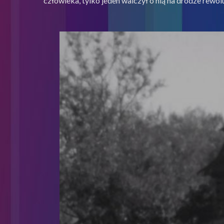
człowieka, tylko jeden walczył o nią na drodze rewo