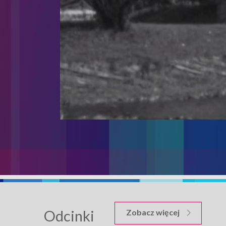
Odcinki
odcinków Ni
Zobacz więcej