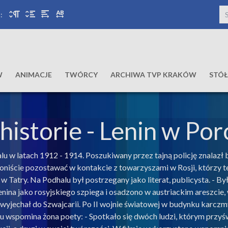
:
W
ANIMACJE
TWÓRCY
ARCHIWA TVP KRAKÓW
STÓ
historie
- Lenin w Por
u w latach 1912 - 1914. Poszukiwany przez tajną policję znalazł 
cjoniście pozostawać w kontakcie z towarzyszami w Rosji, którzy 
w Tatry. Na Podhalu był postrzegany jako literat, publicysta. - B
nina jako rosyjskiego szpiega i osadzono w austriackim areszcie, 
i wyjechał do Szwajcarii. Po II wojnie światowej w budynku karcz
 wspomina żona poety: - Spotkało się dwóch ludzi, którym przyśw