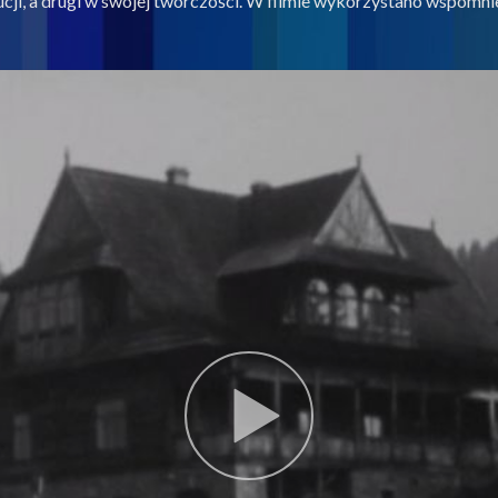
lucji, a drugi w swojej twórczości. W filmie wykorzystano wspomn