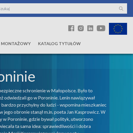
Ł MONTAŻOWY
KATALOG TYTUŁÓW
oninie
bezpieczne schronienie w Małopolsce. Było to
też odwiedzali go w Poroninie. Lenin nawiązywał
ył bardzo przychylny do ludzi - wspomina mieszkaniec
w jego obronie stanął m.in. poeta Jan Kasprowicz. W
my w Poroninie, gdzie bywał polityk, utworzono
iecała ta sama idea: sprawiedliwości i dobra