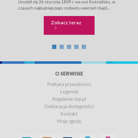
Urodził się 26 stycznia 1809 r. we wsi Kościelisko, w
któr
czasach najbujniejszego rozkwitu wierzeń i bajd
regi
ludowych, opartych na prasłowiańskich obrzędach.
przy
Sabała od najmłodszych...
doży
Folklor, zwyczaje i sztuk
Zobacz teraz
O SERWISIE
Polityka prywatności
Legenda
Regulamin tvp.pl
Deklaracja dostępności
Kontakt
Moje zgody