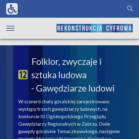
Folklor, zwyczaje i
sztuka ludowa
- Gawędziarze ludowi
W scenerii chaty góralskiej zarejestrowano
występy trzech gawędziarzy ludowych, na
konkursie III Ogólnopolskiego Przeglądu
Gawędziarzy Regionalnych w Zabrzu. Dwie
gawędy góralskie Tomaczkowskiego, następnie
gawędy Maurera z Kujaw oraz J. Gąsiorka z