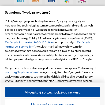
Szanujemy Twoją prywatność
Kliknij "Akceptuję i przechodzę do serwisu", aby wyrazić zgody na
korzystanie z technologii automatycznego śledzenia i zbierania danych,
dostęp do informacji na Twoim urządzeniu końcowym i ich
przechowywanie oraz na przetwarzanie Twoich danych osobowych przez
nas, czyli Telewizję Polską S.A. w likwidacji (zwaną dalej również „TVP”),
Zaufanych Partnerów z IAB* (1201 firm)
oraz pozostałych
Zaufanych
Partnerów TVP (93 firm)
, w celach marketingowych (w tym do
zautomatyzowanego dopasowania reklam do Twoich zainteresowań i
mierzenia ich skuteczności) i pozostałych, które wskazujemy poniżej, a
także zgody na udostępnianie przez nas identyfikatora PPID do Google.
Twoje dane osobowe zbierane podczas odwiedzania przez Ciebie naszych
poszczególnych serwisów
zwanych dalej „Portalem”, w tym informacje
zapisywane za pomocą technologii takich jak: pliki cookie, sygnalizatory
WWW lub innych podobnych technologii umożliwiających świadczenie
dopasowanych i bezpiecznych usług, personalizację treści oraz reklam,
udostępnianie funkcji mediów społecznościowych oraz analizowanie
Akceptuję i przechodzę do serwisu
ruchu w Internecie.
© 2026 Telewizja Polska S.A.
Twoje dane osobowe zbierane podczas odwiedzania przez Ciebie
Ustawienia zaawansowane