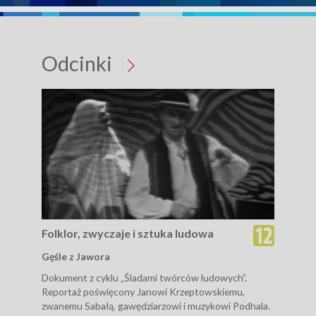
Odcinki
Folklor, zwyczaje i sztuka ludowa
Fol
Gęśle z Jawora
Win
Dokument z cyklu „Śladami twórców ludowych”.
Repo
Reportaż poświęcony Janowi Krzeptowskiemu,
urzą
zwanemu Sabałą, gawędziarzowi i muzykowi Podhala.
Doma