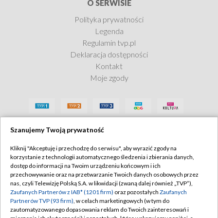
O SERWISIE
Polityka prywatności
Legenda
Regulamin tvp.pl
Deklaracja dostępności
Kontakt
Moje zgody
Szanujemy Twoją prywatność
Kliknij "Akceptuję i przechodzę do serwisu", aby wyrazić zgody na
korzystanie z technologii automatycznego śledzenia i zbierania danych,
dostęp do informacji na Twoim urządzeniu końcowym i ich
przechowywanie oraz na przetwarzanie Twoich danych osobowych przez
nas, czyli Telewizję Polską S.A. w likwidacji (zwaną dalej również „TVP”),
Zaufanych Partnerów z IAB* (1201 firm)
oraz pozostałych
Zaufanych
Partnerów TVP (93 firm)
, w celach marketingowych (w tym do
zautomatyzowanego dopasowania reklam do Twoich zainteresowań i