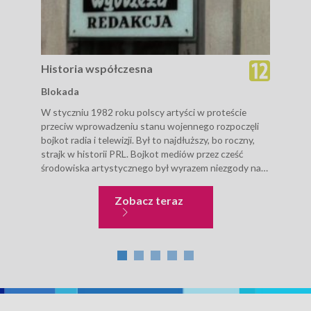
Historia współczesna
His
Blokada
Ost
W styczniu 1982 roku polscy artyści w proteście
Hołd
przeciw wprowadzeniu stanu wojennego rozpoczęli
przy
bojkot radia i telewizji. Był to najdłuższy, bo roczny,
oboz
strajk w historii PRL. Bojkot mediów przez cześć
deko
środowiska artystycznego był wyrazem niezgody na
II w
ówczesne działania władzy. Artyści...
pomn
Historia współczesna
Zobacz teraz