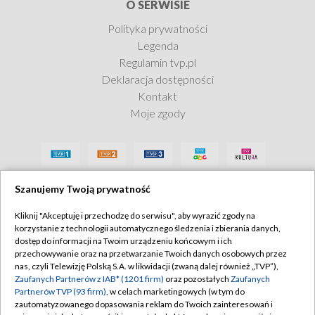
O SERWISIE
Polityka prywatności
Legenda
Regulamin tvp.pl
Deklaracja dostępności
Kontakt
Moje zgody
Szanujemy Twoją prywatność
Kliknij "Akceptuję i przechodzę do serwisu", aby wyrazić zgody na
korzystanie z technologii automatycznego śledzenia i zbierania danych,
dostęp do informacji na Twoim urządzeniu końcowym i ich
przechowywanie oraz na przetwarzanie Twoich danych osobowych przez
nas, czyli Telewizję Polską S.A. w likwidacji (zwaną dalej również „TVP”),
Zaufanych Partnerów z IAB* (1201 firm)
oraz pozostałych
Zaufanych
Partnerów TVP (93 firm)
, w celach marketingowych (w tym do
zautomatyzowanego dopasowania reklam do Twoich zainteresowań i